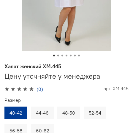
Халат женский ХМ.445
Цену уточняйте у менеджера
арт.
ХМ.445
(0)
Размер
40-42
44-46
48-50
52-54
56-58
60-62