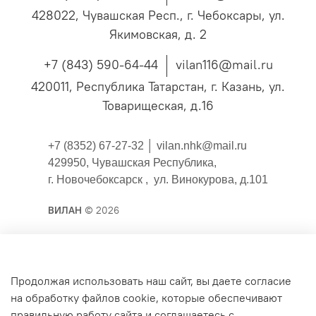
428022, Чувашская Респ., г. Чебоксары, ул.
Якимовская, д. 2
+7 (843) 590-64-44
vilan116@mail.ru
420011, Республика Татарстан, г. Казань, ул.
Товарищеская, д.16
+7 (8352) 67-27-32 │
vilan.nhk@mail.ru
429950, Чувашская Республика,
г. Новочебоксарск , ул. Винокурова, д.101
ВИЛАН
© 2026
Публичная оферта
Продолжая использовать наш сайт, вы даете согласие
на обработку файлов cookie, которые обеспечивают
Согласие на обработку персональных данных для
правильную работу сайта и соглашаетесь с