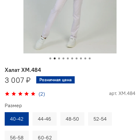
Халат ХМ.484
3 007 ₽
Розничная цена
арт.
ХМ.484
(2)
Размер
40-42
44-46
48-50
52-54
56-58
60-62