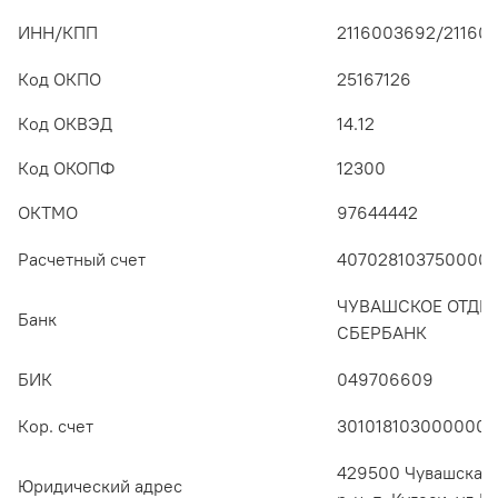
ИНН/КПП
2116003692/211601
Код ОКПО
25167126
Код ОКВЭД
14.12
Код ОКОПФ
12300
ОКТМО
97644442
Расчетный счет
407028103750000
ЧУВАШСКОЕ ОТДЕЛ
Банк
СБЕРБАНК
БИК
049706609
Кор. счет
301018103000000
429500 Чувашская 
Юридический адрес