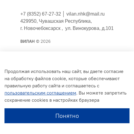
+7 (8352) 67-27-32 │
vilan.nhk@mail.ru
429950, Чувашская Республика,
г. Новочебоксарск , ул. Винокурова, д.101
ВИЛАН
© 2026
Публичная оферта
Продолжая использовать наш сайт, вы даете согласие
на обработку файлов cookie, которые обеспечивают
Согласие на обработку персональных данных для
правильную работу сайта и соглашаетесь с
сайта
пользовательским соглашением
. Вы можете запретить
Политика конфиденциальности
сохранение cookies в настройках браузера
Условия обмена и возврата
Понятно
Обратная связь