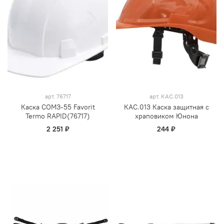
арт.
76717
арт.
КАС.013
Каска СОМЗ-55 Favorit
КАС.013 Каска защитная с
Termo RAPID(76717)
храповиком Юнона
2 251 ₽
244 ₽