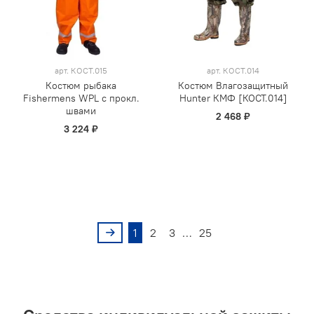
арт.
КОСТ.015
арт.
КОСТ.014
Костюм рыбака
Костюм Влагозащитный
Fishermens WPL с прокл.
Hunter КМФ [КОСТ.014]
швами
2 468 ₽
3 224 ₽
1
2
3
…
25