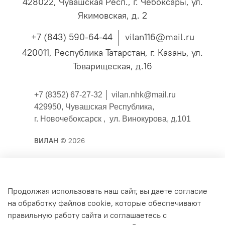
428022, Чувашская Респ., г. Чебоксары, ул.
Якимовская, д. 2
+7 (843) 590-64-44
vilan116@mail.ru
420011, Республика Татарстан, г. Казань, ул.
Товарищеская, д.16
+7 (8352) 67-27-32 │
vilan.nhk@mail.ru
429950, Чувашская Республика,
г. Новочебоксарск , ул. Винокурова, д.101
ВИЛАН
© 2026
Публичная оферта
Продолжая использовать наш сайт, вы даете согласие
на обработку файлов cookie, которые обеспечивают
Согласие на обработку персональных данных для
правильную работу сайта и соглашаетесь с
сайта