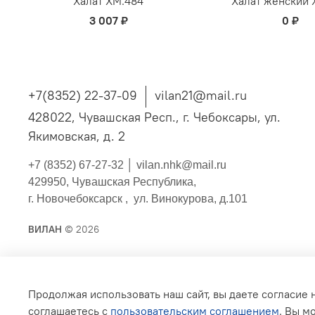
Халат ХМ.484
Халат женский 
3 007 ₽
0 ₽
+7(8352) 22-37-09
vilan21@mail.ru
428022, Чувашская Респ., г. Чебоксары, ул.
Якимовская, д. 2
+7 (8352) 67-27-32 │
vilan.nhk@mail.ru
429950, Чувашская Республика,
г. Новочебоксарск , ул. Винокурова, д.101
ВИЛАН
© 2026
Публичная оферта
Согласие на обработку персонал
Продолжая использовать наш сайт, вы даете согласие 
Политика конфиденциальности
Условия обмена и во
соглашаетесь с
пользовательским соглашением
. Вы м