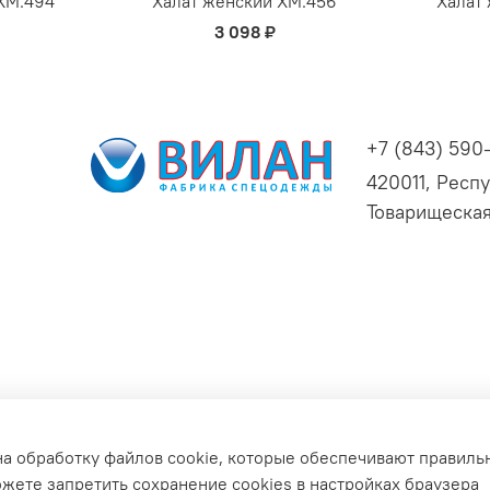
ХМ.494
Халат женский ХМ.456
Халат
3 098 ₽
+7 (843) 590
420011, Респу
Товарищеская
ьных данных для сайта
на обработку файлов cookie, которые обеспечивают правиль
зврата
Обратная связь
ожете запретить сохранение cookies в настройках браузера