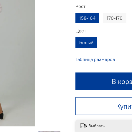
Рост
158-164
170-176
Цвет
Белый
Таблица размеров
В кор
Купи
Выбрать