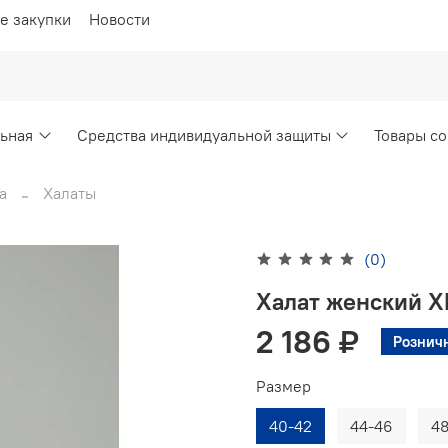
е закупки
Новости
ьная
Средства индивидуальной защиты
Товары со
а
Халаты
(0)
Халат женский Х
2 186 ₽
Рознич
Размер
40-42
44-46
4