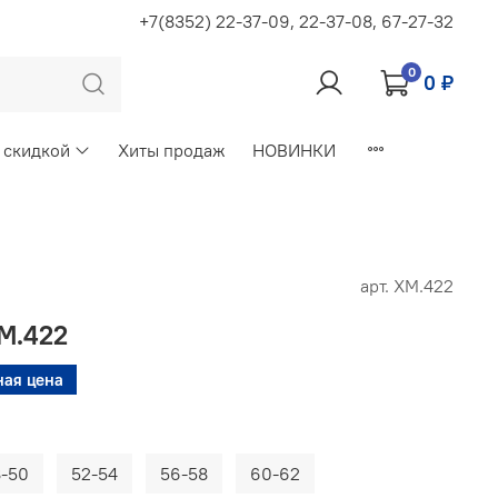
+7(8352) 22-37-09, 22-37-08, 67-27-32
0
0 ₽
 скидкой
Хиты продаж
НОВИНКИ
арт.
ХМ.422
М.422
ная цена
8-50
52-54
56-58
60-62