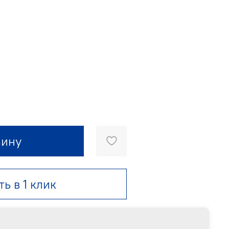
зину
ть в 1 клик