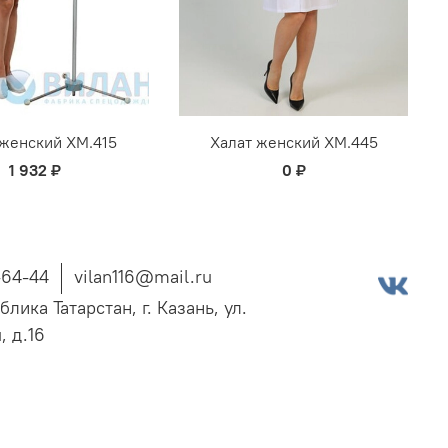
 женский ХМ.415
Халат женский ХМ.445
1 932 ₽
0 ₽
-64-44
vilan116@mail.ru
блика Татарстан, г. Казань, ул.
, д.16