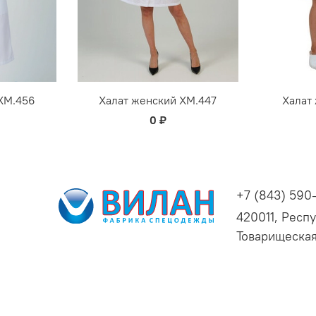
ХМ.456
Халат женский ХМ.447
Халат
0 ₽
+7 (843) 590
420011, Респу
Товарищеская