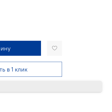
зину
ть в 1 клик