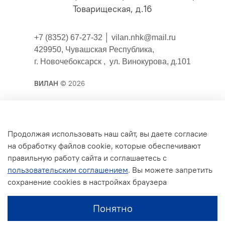
Товарищеская, д.16
+7 (8352) 67-27-32 │
vilan.nhk@mail.ru
429950, Чувашская Республика,
г. Новочебоксарск , ул. Винокурова, д.101
ВИЛАН
© 2026
Публичная оферта
Продолжая использовать наш сайт, вы даете согласие
на обработку файлов cookie, которые обеспечивают
Согласие на обработку персональных данных для
правильную работу сайта и соглашаетесь с
сайта
пользовательским соглашением
. Вы можете запретить
Политика конфиденциальности
сохранение cookies в настройках браузера
Условия обмена и возврата
Понятно
Обратная связь