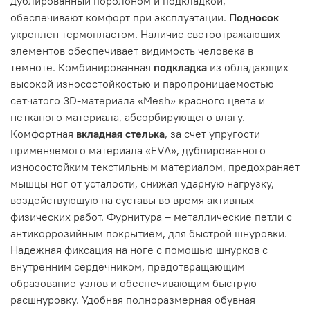
дублированный поролоном и подкладкой,
обеспечивают комфорт при эксплуатации.
Подносок
укреплен термопластом. Наличие светоотражающих
элементов обеспечивает видимость человека в
темноте. Комбинированная
подкладка
из обладающих
высокой износостойкостью и паропроницаемостью
сетчатого 3
D
-материала «
Mesh
» красного цвета и
нетканого материала, абсорбирующего влагу.
Комфортная
вкладная стелька
, за счет упругости
применяемого материала «
EVA
», дублированного
износостойким текстильным материалом, предохраняет
мышцы ног от усталости, снижая ударную нагрузку,
воздействующую на суставы во время активных
физических работ. Фурнитура – металлические петли с
антикоррозийным покрытием, для быстрой шнуровки.
Надежная фиксация на ноге с помощью шнурков с
внутренним сердечником, предотвращающим
образование узлов и обеспечивающим быструю
расшнуровку. Удобная полноразмерная обувная