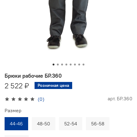
Брюки рабочие БР.360
2 522 ₽
Розничная цена
арт.
БР.360
(0)
Размер
44-46
48-50
52-54
56-58