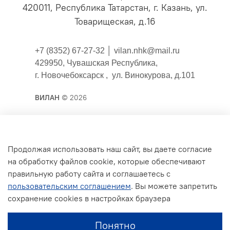
420011, Республика Татарстан, г. Казань, ул.
Товарищеская, д.16
+7 (8352) 67-27-32 │
vilan.nhk@mail.ru
429950, Чувашская Республика,
г. Новочебоксарск , ул. Винокурова, д.101
ВИЛАН
© 2026
Публичная оферта
Продолжая использовать наш сайт, вы даете согласие
на обработку файлов cookie, которые обеспечивают
Согласие на обработку персональных данных для
правильную работу сайта и соглашаетесь с
сайта
пользовательским соглашением
. Вы можете запретить
Политика конфиденциальности
сохранение cookies в настройках браузера
Условия обмена и возврата
Понятно