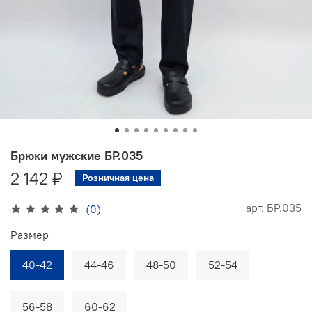
Брюки мужские БР.035
2 142 ₽
Розничная цена
арт.
БР.035
(0)
Размер
40-42
44-46
48-50
52-54
56-58
60-62