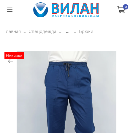
0
Главная
Спецодежда
...
Брюки
Новинка