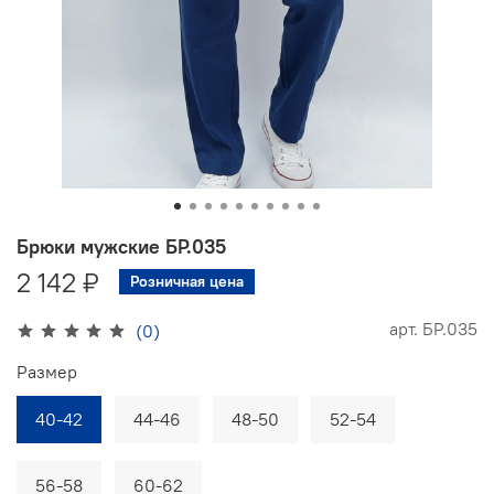
Брюки мужские БР.035
2 142 ₽
Розничная цена
арт.
БР.035
(0)
Размер
40-42
44-46
48-50
52-54
56-58
60-62