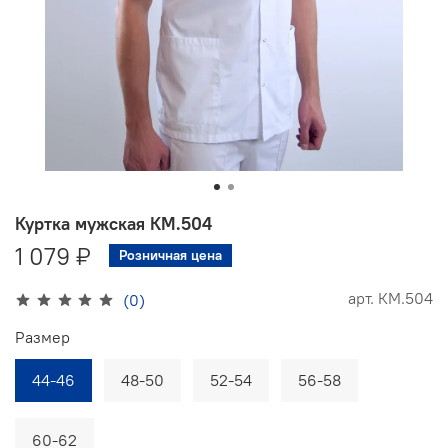
Куртка мужская КМ.504
1 079 ₽
Розничная цена
арт.
КМ.504
(0)
Размер
44-46
48-50
52-54
56-58
60-62