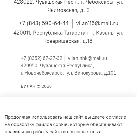
428022, Чувашская Респ., г. Чебоксары, ул.
Якимовская, д. 2
+7 (843) 590-64-44
vilan116@mail.ru
420011, Республика Татарстан, г. Казань, ул.
Товарищеская, д.16
+7 (8352) 67-27-32 │
vilan.nhk@mail.ru
429950, Чувашская Республика,
г. Новочебоксарск , ул. Винокурова, д.101
ВИЛАН
© 2026
Публичная оферта
Продолжая использовать наш сайт, вы даете согласие
на обработку файлов cookie, которые обеспечивают
Согласие на обработку персональных данных для
правильную работу сайта и соглашаетесь с
сайта