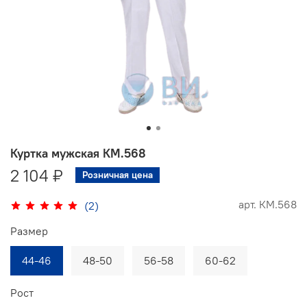
Куртка мужская КМ.568
2 104 ₽
Розничная цена
арт.
КМ.568
(2)
Размер
44-46
48-50
56-58
60-62
Рост