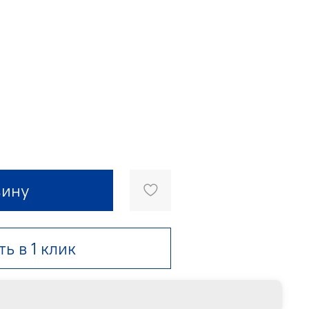
зину
ть в 1 клик