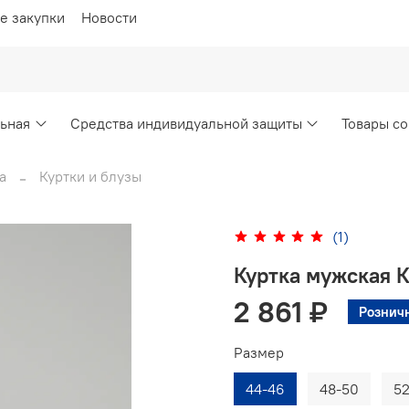
е закупки
Новости
ьная
Средства индивидуальной защиты
Товары со
а
Куртки и блузы
(1)
Куртка мужская 
2 861 ₽
Рознич
Размер
44-46
48-50
52