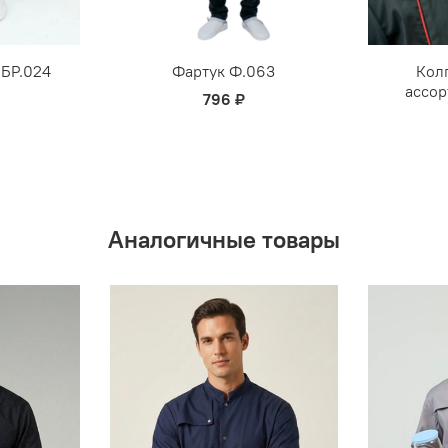
БР.024
Фартук Ф.063
Колп
ассор
796 ₽
Аналогичные товары