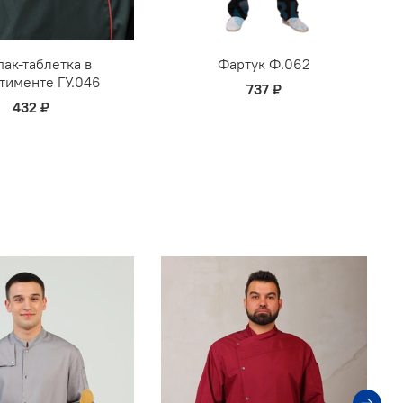
ак-таблетка в
Фартук Ф.062
тименте ГУ.046
737 ₽
432 ₽