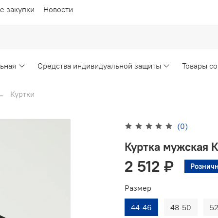
е закупки
Новости
ьная
Средства индивидуальной защиты
Товары со
Куртки
(0)
Куртка мужская 
2 512 ₽
Розничн
Размер
44-46
48-50
52