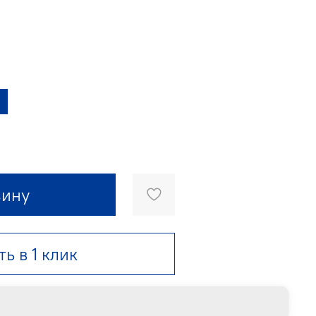
зину
ть в 1 клик