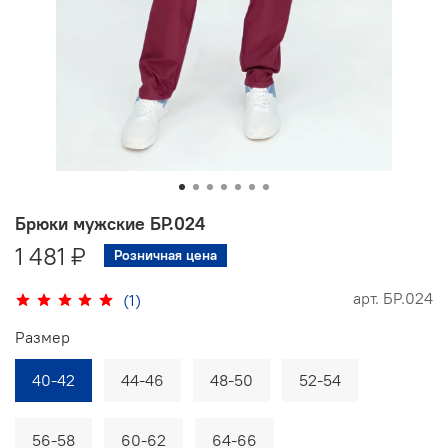
Брюки мужские БР.024
1 481 ₽
Розничная цена
арт.
БР.024
(1)
Размер
40-42
44-46
48-50
52-54
56-58
60-62
64-66