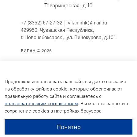
Товарищеская, д.16
+7 (8352) 67-27-32 │
vilan.nhk@mail.ru
429950, Чувашская Республика,
г. Новочебоксарск , ул. Винокурова, д.101
ВИЛАН
© 2026
Публичная оферта
Продолжая использовать наш сайт, вы даете согласие
на обработку файлов cookie, которые обеспечивают
Согласие на обработку персональных данных для
правильную работу сайта и соглашаетесь с
сайта
пользовательским соглашением
. Вы можете запретить
Политика конфиденциальности
сохранение cookies в настройках браузера
Условия обмена и возврата
Понятно
Обратная связь