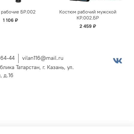
 рабочие БР.002
Костюм рабочий мужской
КР.002.БР
1 106 ₽
2 459 ₽
-64-44
vilan116@mail.ru
блика Татарстан, г. Казань, ул.
, д.16