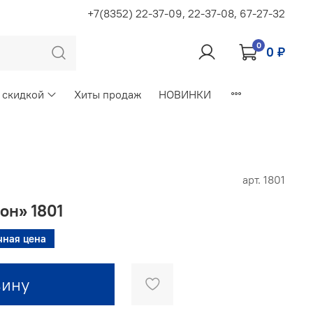
+7(8352) 22-37-09, 22-37-08, 67-27-32
0
0 ₽
 скидкой
Хиты продаж
НОВИНКИ
арт.
1801
он» 1801
чная цена
зину