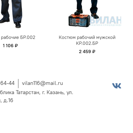
 рабочие БР.002
Костюм рабочий мужской
КР.002.БР
1 106 ₽
2 459 ₽
-64-44
vilan116@mail.ru
блика Татарстан, г. Казань, ул.
, д.16