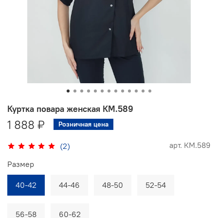
Куртка повара женская КМ.589
1 888 ₽
Розничная цена
арт.
КМ.589
(2)
Размер
40-42
44-46
48-50
52-54
56-58
60-62