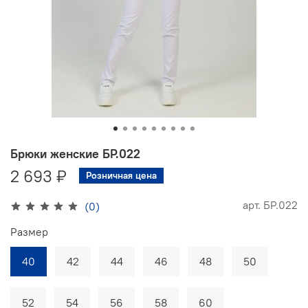
Брюки женские БР.022
2 693 ₽
Розничная цена
арт.
БР.022
(0)
Размер
40
42
44
46
48
50
52
54
56
58
60