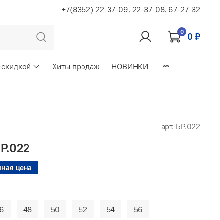
+7(8352) 22-37-09, 22-37-08, 67-27-32
0
0 ₽
 скидкой
Хиты продаж
НОВИНКИ
арт.
БР.022
Р.022
чная цена
6
48
50
52
54
56