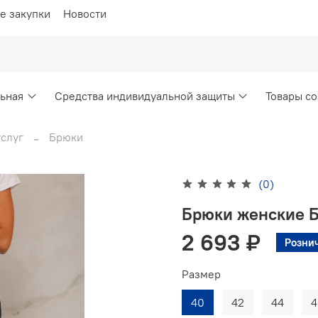
е закупки
Новости
ьная
Средства индивидуальной защиты
Товары со
слуг
Брюки
(0)
Брюки женские Б
2 693 ₽
Розни
Размер
40
42
44
4