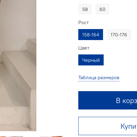
58
60
Рост
158-164
170-176
Цвет
Черный
Таблица размеров
В кор
Купи