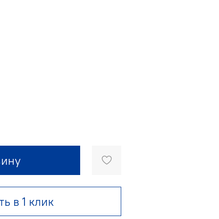
зину
ть в 1 клик