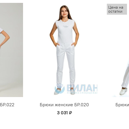
Цена на
остатки
БР.022
Брюки женские БР.020
Брюки
3 031 ₽