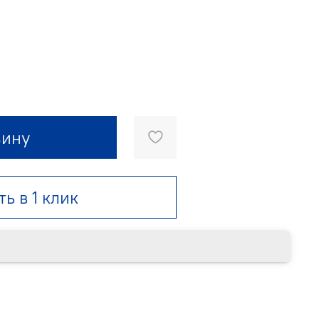
зину
ть в 1 клик