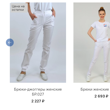
Цена на
остатки
Брюки-джоггеры женские
Брюки женские 
БР.027
2 693 ₽
2 227 ₽