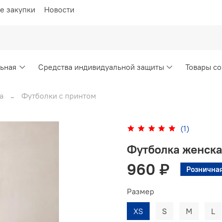
е закупки
Новости
ьная
Средства индивидуальной защиты
Товары со
а
Футболки с принтом
(1)
Футболка женска
960 ₽
Розничная
Размер
XS
S
M
L