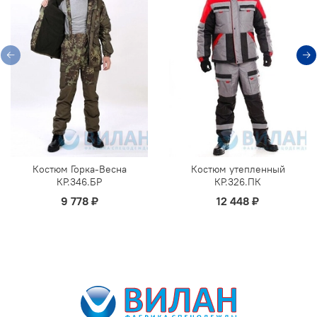
Костюм Горка-Весна
Костюм утепленный
КР.346.БР
КР.326.ПК
9 778 ₽
12 448 ₽