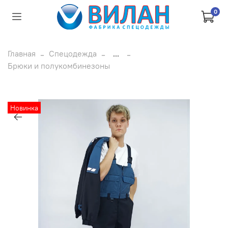
0
Главная
Спецодежда
...
Брюки и полукомбинезоны
Новинка