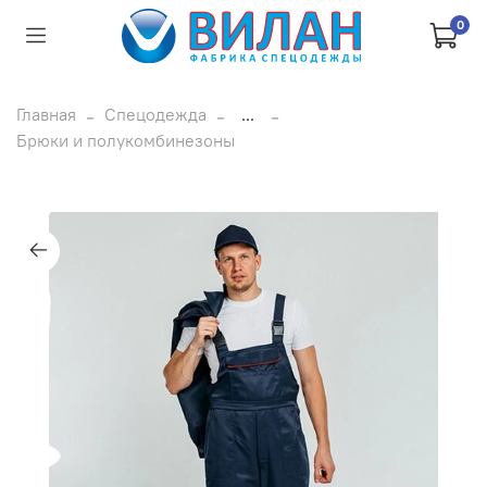
0
Главная
Спецодежда
...
Брюки и полукомбинезоны