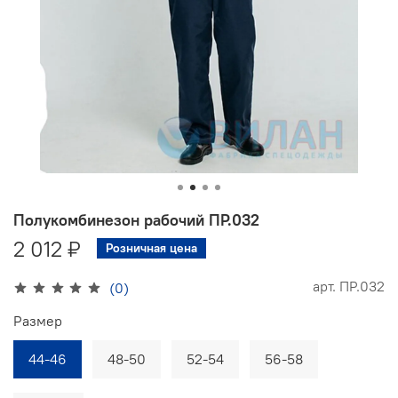
Полукомбинезон рабочий ПР.032
2 012 ₽
Розничная цена
арт.
ПР.032
(0)
Размер
44-46
48-50
52-54
56-58