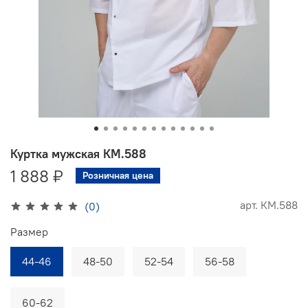
Куртка мужская КМ.588
1 888 ₽
Розничная цена
арт.
КМ.588
(0)
Размер
44-46
48-50
52-54
56-58
60-62