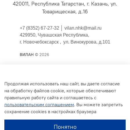
420011, Республика Татарстан, г. Казань, ул.
Товарищеская, д.16
+7 (8352) 67-27-32 │
vilan.nhk@mail.ru
429950, Чувашская Республика,
г. Новочебоксарск , ул. Винокурова, д.101
ВИЛАН
© 2026
Публичная оферта
Продолжая использовать наш сайт, вы даете согласие
на обработку файлов cookie, которые обеспечивают
Согласие на обработку персональных данных для
правильную работу сайта и соглашаетесь с
сайта
пользовательским соглашением
. Вы можете запретить
Политика конфиденциальности
сохранение cookies в настройках браузера
Условия обмена и возврата
Понятно
Обратная связь