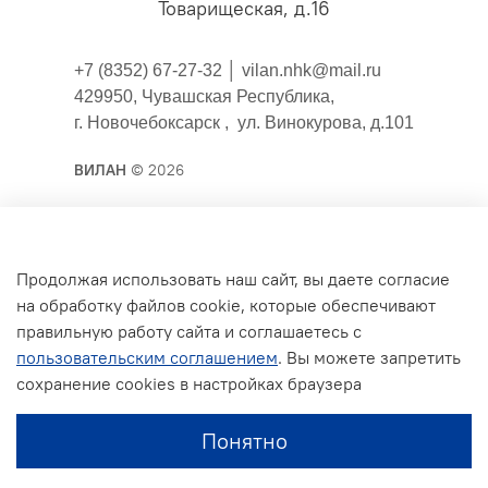
Товарищеская, д.16
+7 (8352) 67-27-32 │
vilan.nhk@mail.ru
429950, Чувашская Республика,
г. Новочебоксарск , ул. Винокурова, д.101
ВИЛАН
© 2026
Публичная оферта
Продолжая использовать наш сайт, вы даете согласие
на обработку файлов cookie, которые обеспечивают
Согласие на обработку персональных данных для
правильную работу сайта и соглашаетесь с
сайта
пользовательским соглашением
. Вы можете запретить
Политика конфиденциальности
сохранение cookies в настройках браузера
Условия обмена и возврата
Понятно
Обратная связь