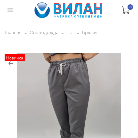
0
Главная
Спецодежда
...
Брюки
Новинка