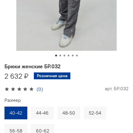
Брюки женские БР.032
2 632 ₽
Розничная цена
арт.
БР.032
(0)
Размер
40-42
44-46
48-50
52-54
56-58
60-62