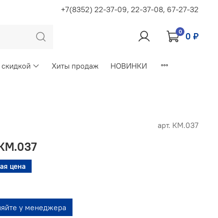
+7(8352) 22-37-09, 22-37-08, 67-27-32
0
0 ₽
 скидкой
Хиты продаж
НОВИНКИ
арт.
КМ.037
КМ.037
ая цена
няйте у менеджера