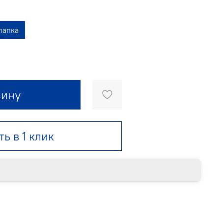
лапка
зину
ть в 1 клик