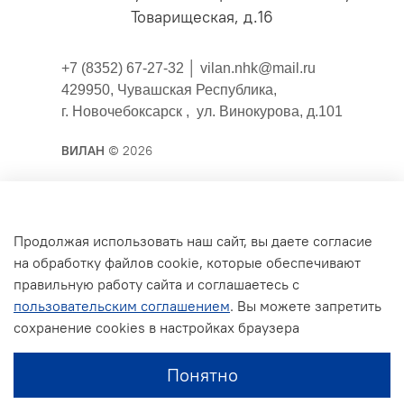
Товарищеская, д.16
+7 (8352) 67-27-32 │
vilan.nhk@mail.ru
429950, Чувашская Республика,
г. Новочебоксарск , ул. Винокурова, д.101
ВИЛАН
© 2026
Публичная оферта
Продолжая использовать наш сайт, вы даете согласие
на обработку файлов cookie, которые обеспечивают
Согласие на обработку персональных данных для
правильную работу сайта и соглашаетесь с
сайта
пользовательским соглашением
. Вы можете запретить
Политика конфиденциальности
сохранение cookies в настройках браузера
Условия обмена и возврата
Понятно
Обратная связь