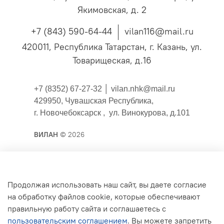
Якимовская, д. 2
+7 (843) 590-64-44
vilan116@mail.ru
420011, Республика Татарстан, г. Казань, ул.
Товарищеская, д.16
+7 (8352) 67-27-32 │
vilan.nhk@mail.ru
429950, Чувашская Республика,
г. Новочебоксарск , ул. Винокурова, д.101
ВИЛАН
© 2026
Публичная оферта
Продолжая использовать наш сайт, вы даете согласие
на обработку файлов cookie, которые обеспечивают
Согласие на обработку персональных данных для
правильную работу сайта и соглашаетесь с
сайта
пользовательским соглашением
. Вы можете запретить