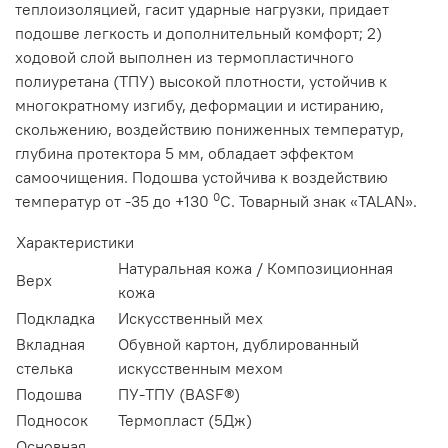
теплоизоляцией, гасит ударные нагрузки, придает
подошве легкость и дополнительный комфорт; 2)
ходовой слой выполнен из термопластичного
полиуретана (ТПУ) высокой плотности, устойчив к
многократному изгибу, деформации и истиранию,
скольжению, воздействию пониженных температур,
глубина протектора 5 мм, обладает эффектом
самоочищения. Подошва устойчива к воздействию
0
температур от -35 до +130
C
. Товарный знак «TALAN».
Характеристики
Натуральная кожа / Композиционная
Верх
кожа
Подкладка
Искусственный мех
Вкладная
Обувной картон, дублированный
стелька
искусственным мехом
Подошва
ПУ-ТПУ (BASF®)
Подносок
Термопласт (5Дж)
Основная