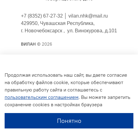
+7 (8352) 67-27-32 │
vilan.nhk@mail.ru
429950, Чувашская Республика,
г. Новочебоксарск , ул. Винокурова, д.101
ВИЛАН
© 2026
Публичная оферта
Продолжая использовать наш сайт, вы даете согласие
на обработку файлов cookie, которые обеспечивают
Согласие на обработку персональных данных для
правильную работу сайта и соглашаетесь с
сайта
пользовательским соглашением
. Вы можете запретить
Политика конфиденциальности
сохранение cookies в настройках браузера
Условия обмена и возврата
Понятно
Обратная связь