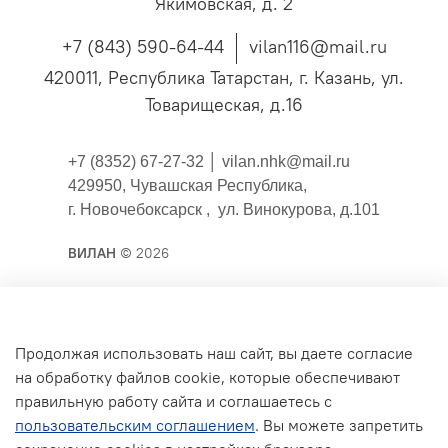
Якимовская, д. 2
+7 (843) 590-64-44
vilan116@mail.ru
420011, Республика Татарстан, г. Казань, ул.
Товарищеская, д.16
+7 (8352) 67-27-32 │
vilan.nhk@mail.ru
429950, Чувашская Республика,
г. Новочебоксарск , ул. Винокурова, д.101
ВИЛАН
© 2026
Публичная оферта
Продолжая использовать наш сайт, вы даете согласие
на обработку файлов cookie, которые обеспечивают
Согласие на обработку персональных данных для
правильную работу сайта и соглашаетесь с
сайта
пользовательским соглашением
. Вы можете запретить
Политика конфиденциальности