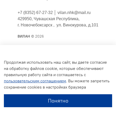
+7 (8352) 67-27-32 │
vilan.nhk@mail.ru
429950, Чувашская Республика,
г. Новочебоксарск , ул. Винокурова, д.101
ВИЛАН
© 2026
Публичная оферта
Продолжая использовать наш сайт, вы даете согласие
на обработку файлов cookie, которые обеспечивают
Согласие на обработку персональных данных для
правильную работу сайта и соглашаетесь с
сайта
пользовательским соглашением
. Вы можете запретить
Политика конфиденциальности
сохранение cookies в настройках браузера
Условия обмена и возврата
Понятно
Обратная связь