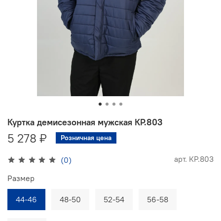
Куртка демисезонная мужская КР.803
5 278 ₽
Розничная цена
арт.
КР.803
(0)
Размер
44-46
48-50
52-54
56-58