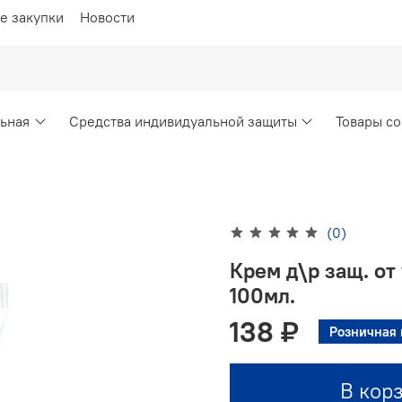
е закупки
Новости
ьная
Средства индивидуальной защиты
Товары со
(0)
Крем д\р защ. от
100мл.
138 ₽
Розничная 
В кор