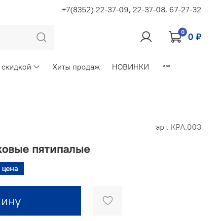
+7(8352) 22-37-09, 22-37-08, 67-27-32
0
0 ₽
 скидкой
Хиты продаж
НОВИНКИ
арт.
КРА.003
ковые пятипалые
 цена
зину