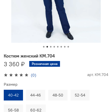
Костюм женский КМ.704
3 360 ₽
Розничная цена
арт.
КМ.704
(0)
Размер
40-42
44-46
48-50
52-54
56-58
60-62