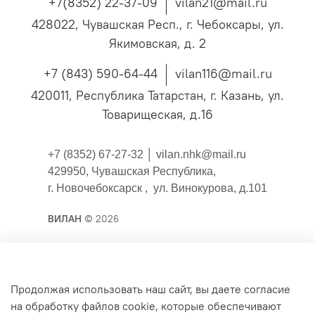
+7(8352) 22-37-09
vilan21@mail.ru
428022, Чувашская Респ., г. Чебоксары, ул.
Якимовская, д. 2
+7 (843) 590-64-44
vilan116@mail.ru
420011, Республика Татарстан, г. Казань, ул.
Товарищеская, д.16
+7 (8352) 67-27-32 │
vilan.nhk@mail.ru
429950, Чувашская Республика,
г. Новочебоксарск , ул. Винокурова, д.101
ВИЛАН
© 2026
Публичная оферта
Продолжая использовать наш сайт, вы даете согласие
на обработку файлов cookie, которые обеспечивают
Согласие на обработку персональных данных для