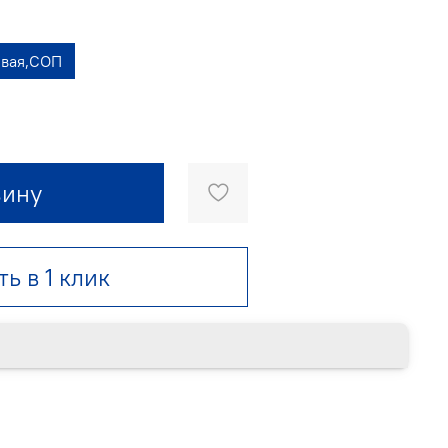
овая,СОП
зину
ть в 1 клик