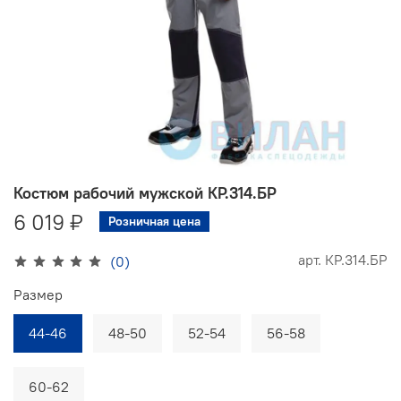
Костюм рабочий мужской КР.314.БР
6 019 ₽
Розничная цена
арт.
КР.314.БР
(0)
Размер
44-46
48-50
52-54
56-58
60-62