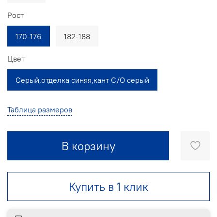
Рост
170-176
182-188
Цвет
Серый,отделка синяя,кант С/О серый
Таблица размеров
В корзину
Купить в 1 клик