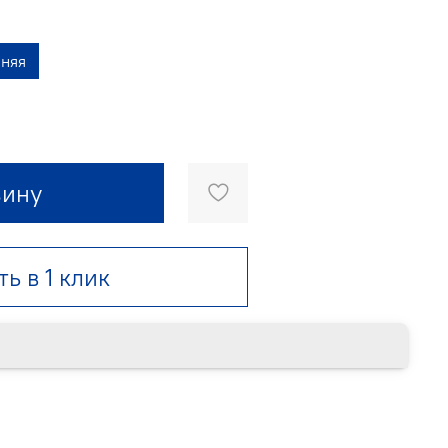
иняя
зину
ть в 1 клик