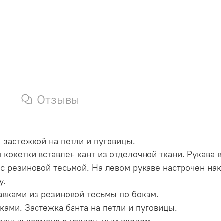
Отзывы
 застежкой на петли и пуговицы.
 кокетки вставлен кант из отделочной ткани. Рукава
с резиновой тесьмой. На левом рукаве настрочен на
у.
авками из резиновой тесьмы по бокам.
ами. Застежка банта на петли и пуговицы.
адных кармана с наклон-ным входом.