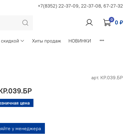
+7(8352) 22-37-09, 22-37-08, 67-27-32
0
0 ₽
 скидкой
Хиты продаж
НОВИНКИ
арт.
КР.039.БР
КР.039.БР
озничная цена
няйте у менеджера