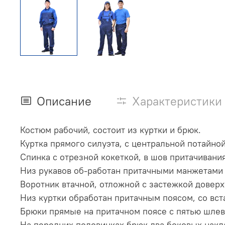
Описание
Характеристики
Костюм рабочий, состоит из куртки и брюк.
Куртка прямого силуэта, с центральной потайной
Спинка с отрезной кокеткой, в шов притачивания
Низ рукавов об-работан притачными манжетами 
Воротник втачной, отложной с застежкой доверх
Низ куртки обработан притачным поясом, со вст
Брюки прямые на притачном поясе с пятью шлевк
На передних половинках брюк два боковых накл