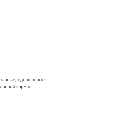
 втачные, одношовные.
кладной карман