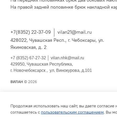
На правой задней половинке брюк накладной кар
+7(8352) 22-37-09
vilan21@mail.ru
428022, Чувашская Респ., г. Чебоксары, ул.
Якимовская, д. 2
+7 (8352) 67-27-32 │
vilan.nhk@mail.ru
429950, Чувашская Республика,
г. Новочебоксарск , ул. Винокурова, д.101
ВИЛАН
© 2026
Публичная оферта
Согласие на обработку персонал
Продолжая использовать наш сайт, вы даете согласие 
Политика конфиденциальности
Условия обмена и во
соглашаетесь с
пользовательским соглашением
. Вы м