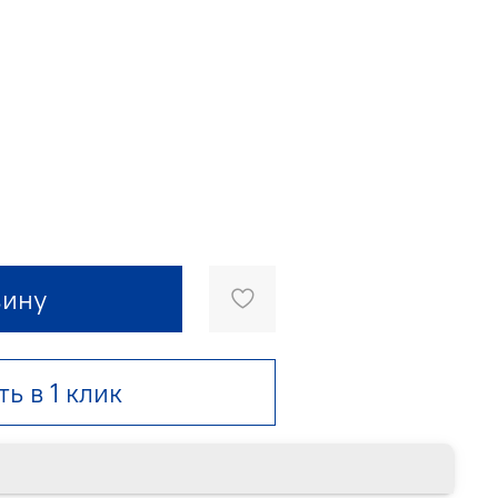
зину
ть в 1 клик