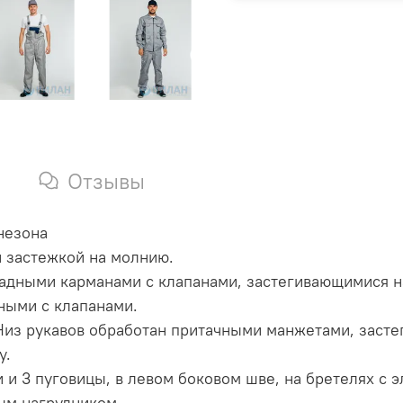
Отзывы
незона
й застежкой на молнию.
ладными карманами с клапанами, застегивающимися н
ными с клапанами.
Низ рукавов обработан притачными манжетами, засте
у.
 и 3 пуговицы, в левом боковом шве, на бретелях с э
ым нагрудником