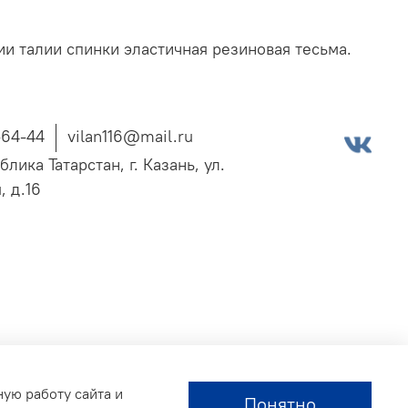
 талии спинки эластичная резиновая тесьма.
-64-44
vilan116@mail.ru
блика Татарстан, г. Казань, ул.
, д.16
ную работу сайта и
Понятно