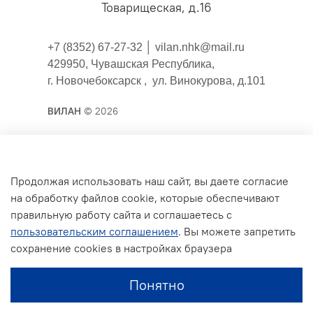
Товарищеская, д.16
+7 (8352) 67-27-32 │
vilan.nhk@mail.ru
429950, Чувашская Республика,
г. Новочебоксарск , ул. Винокурова, д.101
ВИЛАН
© 2026
Публичная оферта
Продолжая использовать наш сайт, вы даете согласие
на обработку файлов cookie, которые обеспечивают
Согласие на обработку персональных данных для
правильную работу сайта и соглашаетесь с
сайта
пользовательским соглашением
. Вы можете запретить
Политика конфиденциальности
сохранение cookies в настройках браузера
Условия обмена и возврата
Понятно
Обратная связь