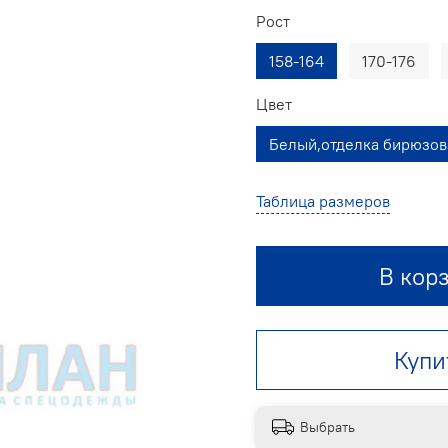
Рост
158-164
170-176
Цвет
Белый,отделка бирюзов
Таблица размеров
В кор
Купи
Выбрать