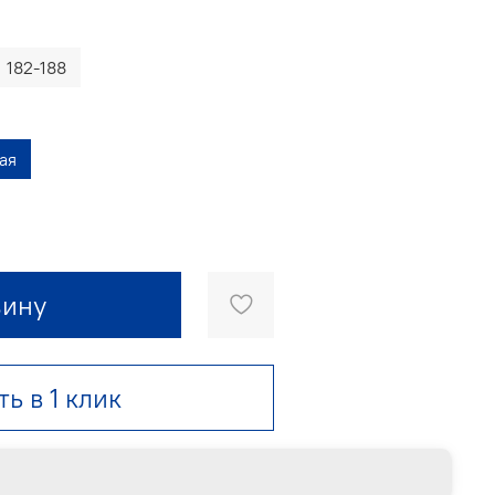
182-188
ая
зину
ть в 1 клик