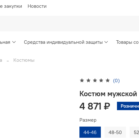
е закупки
Новости
ьная
Средства индивидуальной защиты
Товары со
а
Костюмы
(0)
Костюм мужской
4 871 ₽
Розничн
Размер
44-46
48-50
52