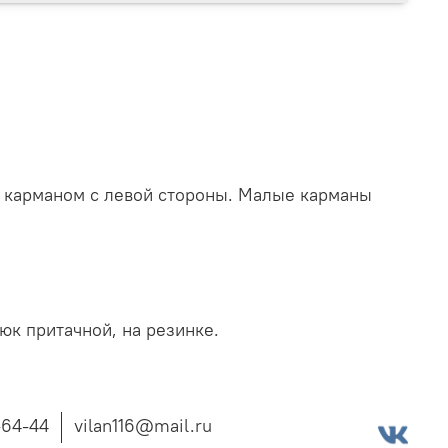
 карманом с левой стороны. Малые карманы
юк притачной, на резинке.
-64-44
vilan116@mail.ru