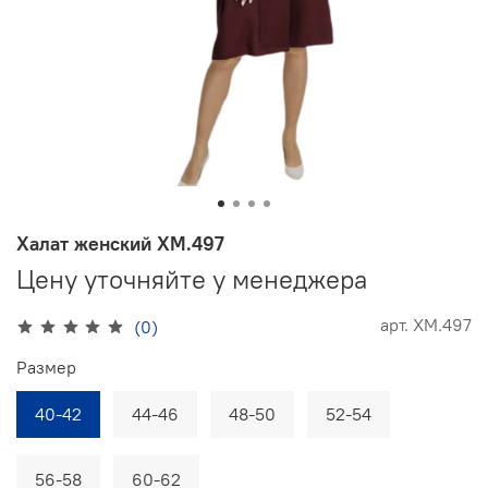
Халат женский ХМ.497
Цену уточняйте у менеджера
арт.
ХМ.497
(0)
Размер
40-42
44-46
48-50
52-54
56-58
60-62